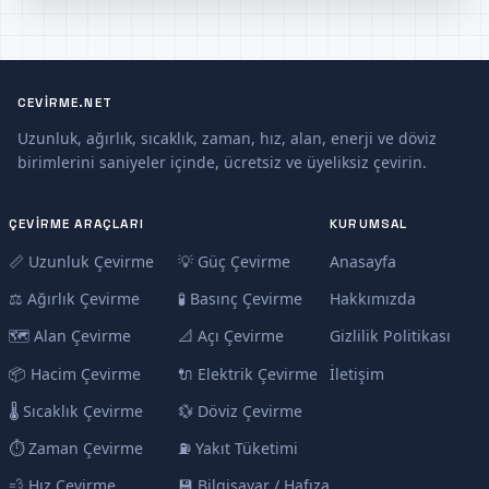
CEVIRME.NET
Uzunluk, ağırlık, sıcaklık, zaman, hız, alan, enerji ve döviz
birimlerini saniyeler içinde, ücretsiz ve üyeliksiz çevirin.
ÇEVIRME ARAÇLARI
KURUMSAL
📏 Uzunluk Çevirme
💡 Güç Çevirme
Anasayfa
⚖️ Ağırlık Çevirme
🧪 Basınç Çevirme
Hakkımızda
🗺️ Alan Çevirme
📐 Açı Çevirme
Gizlilik Politikası
📦 Hacim Çevirme
🔌 Elektrik Çevirme
İletişim
🌡️ Sıcaklık Çevirme
💱 Döviz Çevirme
⏱️ Zaman Çevirme
⛽ Yakıt Tüketimi
💨 Hız Çevirme
💾 Bilgisayar / Hafıza