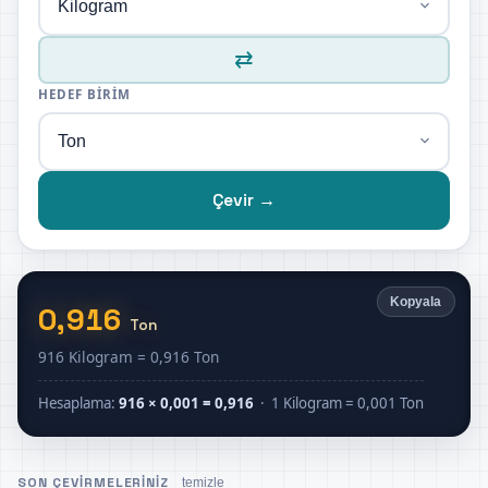
⇄
HEDEF BIRIM
Çevir →
Kopyala
0,916
Ton
916 Kilogram = 0,916 Ton
Hesaplama:
916 × 0,001 = 0,916
· 1 Kilogram = 0,001 Ton
SON ÇEVIRMELERINIZ
temizle