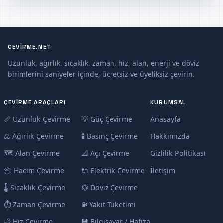
CEVIRME.NET
Uzunluk, ağırlık, sıcaklık, zaman, hız, alan, enerji ve döviz
birimlerini saniyeler içinde, ücretsiz ve üyeliksiz çevirin.
ÇEVIRME ARAÇLARI
KURUMSAL
📏 Uzunluk Çevirme
💡 Güç Çevirme
Anasayfa
⚖️ Ağırlık Çevirme
🧪 Basınç Çevirme
Hakkımızda
🗺️ Alan Çevirme
📐 Açı Çevirme
Gizlilik Politikası
📦 Hacim Çevirme
🔌 Elektrik Çevirme
İletişim
🌡️ Sıcaklık Çevirme
💱 Döviz Çevirme
⏱️ Zaman Çevirme
⛽ Yakıt Tüketimi
💨 Hız Çevirme
💾 Bilgisayar / Hafıza