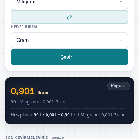
⇄
HEDEF BIRIM
Çevir →
Kopyala
0,901
Gram
901 Miligram = 0,901 Gram
Hesaplama:
901 × 0,001 = 0,901
· 1 Miligram = 0,001 Gram
SON ÇEVIRMELERINIZ
temizle