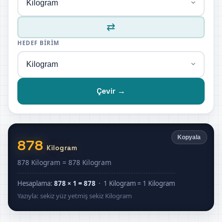
⇄
HEDEF BIRIM
Çevir →
Kopyala
878
Kilogram
878 Kilogram = 878 Kilogram
Hesaplama:
878 × 1 = 878
· 1 Kilogram = 1 Kilogram
Yazıyla: sekiz yüz yetmiş sekiz Kilogram