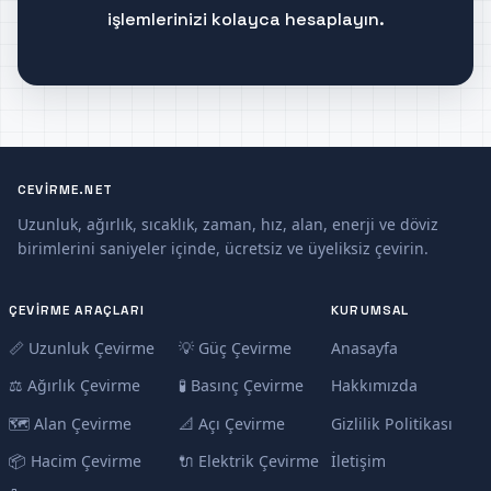
işlemlerinizi kolayca hesaplayın.
CEVIRME.NET
Uzunluk, ağırlık, sıcaklık, zaman, hız, alan, enerji ve döviz
birimlerini saniyeler içinde, ücretsiz ve üyeliksiz çevirin.
ÇEVIRME ARAÇLARI
KURUMSAL
📏 Uzunluk Çevirme
💡 Güç Çevirme
Anasayfa
⚖️ Ağırlık Çevirme
🧪 Basınç Çevirme
Hakkımızda
🗺️ Alan Çevirme
📐 Açı Çevirme
Gizlilik Politikası
📦 Hacim Çevirme
🔌 Elektrik Çevirme
İletişim