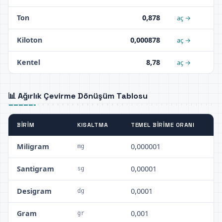
Ton
0,878
aç →
Kiloton
0,000878
aç →
Kentel
8,78
aç →
📊 Ağırlık Çevirme Dönüşüm Tablosu
BIRIM
KISALTMA
TEMEL BIRIME ORANI
Miligram
0,000001
mg
Santigram
0,00001
sg
Desigram
0,0001
dg
Gram
0,001
gr