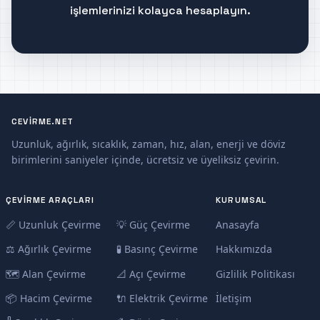
işlemlerinizi kolayca hesaplayın.
CEVIRME.NET
Uzunluk, ağırlık, sıcaklık, zaman, hız, alan, enerji ve döviz
birimlerini saniyeler içinde, ücretsiz ve üyeliksiz çevirin.
ÇEVIRME ARAÇLARI
KURUMSAL
📏 Uzunluk Çevirme
💡 Güç Çevirme
Anasayfa
⚖️ Ağırlık Çevirme
🧪 Basınç Çevirme
Hakkımızda
🗺️ Alan Çevirme
📐 Açı Çevirme
Gizlilik Politikası
📦 Hacim Çevirme
🔌 Elektrik Çevirme
İletişim