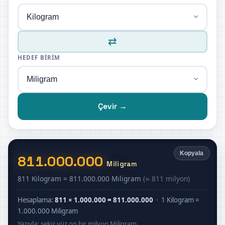
⇄
HEDEF BIRIM
Çevir →
Kopyala
811.000.000
Miligram
811 Kilogram = 811.000.000 Miligram
(≈ 811 milyon)
Hesaplama:
811 × 1.000.000 = 811.000.000
· 1 Kilogram =
1.000.000 Miligram
Yazıyla: sekiz yüz on bir milyon Miligram