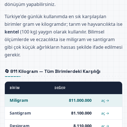
dönüşüm yapabilirsiniz.
Türkiye'de günlük kullanımda en sık karşılaşılan
birimler gram ve kilogramdır; tarım ve hayvancılıkta ise
kentel
(100 kg) yaygın olarak kullanılır. Bilimsel
ölçümlerde ve eczacılıkta ise miligram ve santigram
gibi çok küçük ağırlıkların hassas şekilde ifade edilmesi
gerekir.
🔄 811 Kilogram — Tüm Birimlerdeki Karşılığı
BIRIM
DEĞER
Miligram
811.000.000
aç →
Santigram
81.100.000
aç →
Desigram
8.110.000
aç →