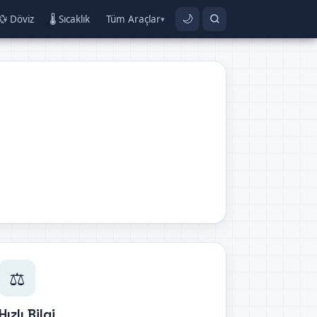
💱 Döviz
🌡️ Sıcaklık
Tüm Araçlar
🌙
▾
⚖️
Hızlı Bilgi