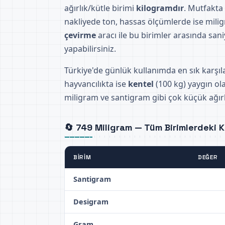
ağırlık/kütle birimi
kilogramdır
. Mutfakta
nakliyede ton, hassas ölçümlerde ise milig
çevirme
aracı ile bu birimler arasında sani
yapabilirsiniz.
Türkiye'de günlük kullanımda en sık karşıl
hayvancılıkta ise
kentel
(100 kg) yaygın ola
miligram ve santigram gibi çok küçük ağırlı
🔄 749 Miligram — Tüm Birimlerdeki Ka
BIRIM
DEĞER
Santigram
Desigram
Gram