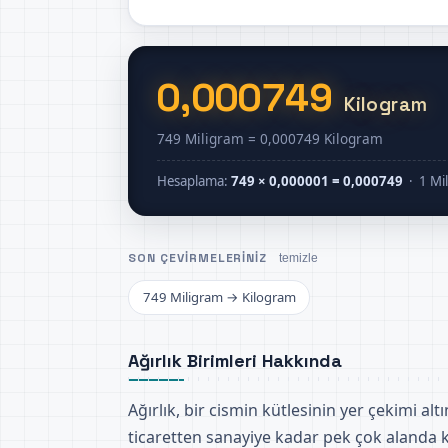
0,000749
Kilogram
749 Miligram = 0,000749 Kilogram
Hesaplama:
749 × 0,000001 = 0,000749
· 1 Mi
SON ÇEVIRMELERINIZ
temizle
749 Miligram → Kilogram
Ağırlık Birimleri Hakkında
Ağırlık, bir cismin kütlesinin yer çekimi al
ticaretten sanayiye kadar pek çok alanda ku