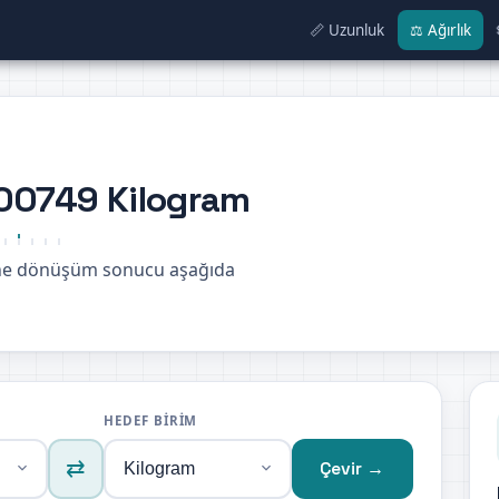
📏 Uzunluk
⚖️ Ağırlık
000749 Kilogram
ine dönüşüm sonucu aşağıda
HEDEF BIRIM
⇄
Çevir →