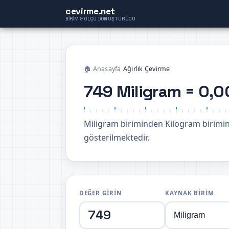
cevirme.net
BIRIM & ÖLÇÜ DÖNÜŞTÜRÜCÜ
🏠 Anasayfa
›
Ağırlık Çevirme
749 Miligram = 0,
Miligram biriminden Kilogram birim
gösterilmektedir.
DEĞER GIRIN
KAYNAK BIRIM