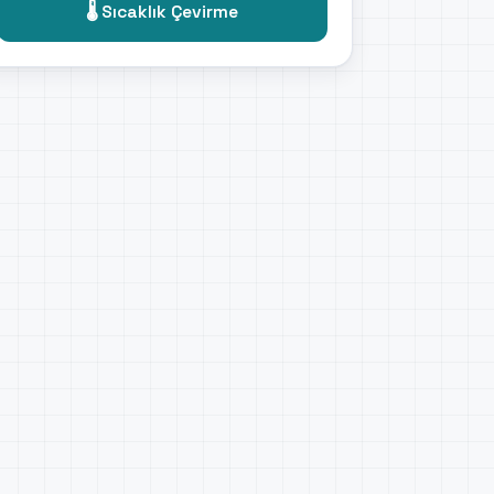
🌡️ Sıcaklık Çevirme