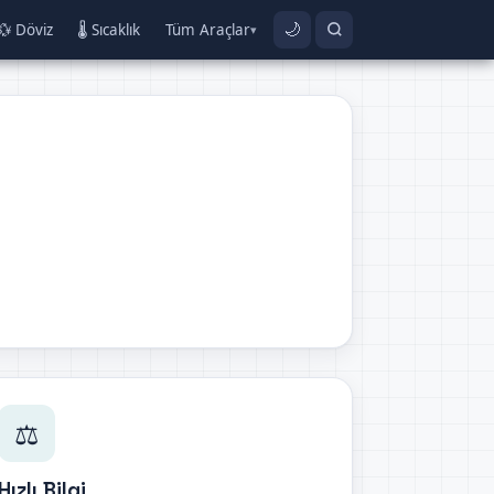
💱 Döviz
🌡️ Sıcaklık
Tüm Araçlar
🌙
▾
⚖️
Hızlı Bilgi