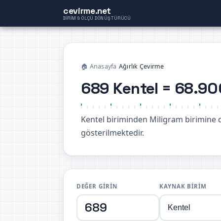
cevirme.net
BIRIM & ÖLÇÜ DÖNÜŞTÜRÜCÜ
🏠 Anasayfa
›
Ağırlık Çevirme
689 Kentel = 68.9
Kentel biriminden Miligram birimin
gösterilmektedir.
DEĞER GIRIN
KAYNAK BIRIM