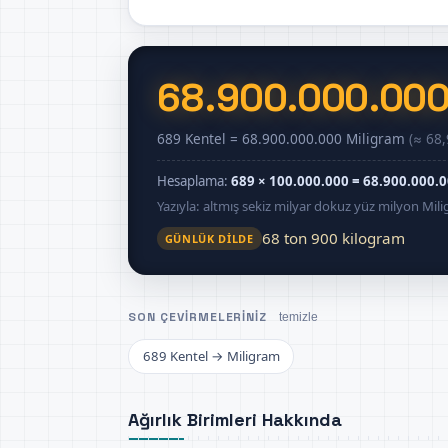
68.900.000.00
689 Kentel = 68.900.000.000 Miligram
(≈ 68,
Hesaplama:
689 × 100.000.000 = 68.900.000.
Yazıyla: altmış sekiz milyar dokuz yüz milyon Mil
68 ton 900 kilogram
GÜNLÜK DILDE
SON ÇEVIRMELERINIZ
temizle
689 Kentel → Miligram
Ağırlık Birimleri Hakkında