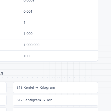
0,0001
0,001
1
1.000
1.000.000
100
rı
818 Kentel → Kilogram
617 Santigram → Ton