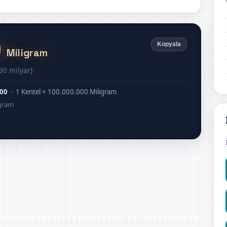
0
Kopyala
Miligram
90 milyar)
000
· 1 Kentel = 100.000.000 Miligram
igram