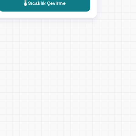
🌡️ Sıcaklık Çevirme