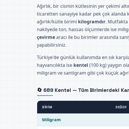
Ağırlık, bir cismin kütlesinin yer çekimi al
ticaretten sanayiye kadar pek çok alanda ku
ağırlık/kütle birimi
kilogramdır
. Mutfakta
nakliyede ton, hassas ölçümlerde ise milig
çevirme
aracı ile bu birimler arasında sani
yapabilirsiniz.
Türkiye'de günlük kullanımda en sık karşıl
hayvancılıkta ise
kentel
(100 kg) yaygın ola
miligram ve santigram gibi çok küçük ağırlı
🔄 689 Kentel — Tüm Birimlerdeki Karş
BIRIM
DEĞER
Miligram