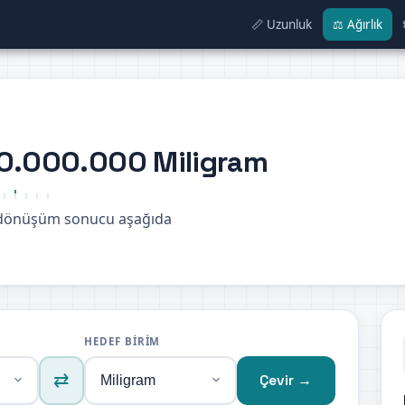
📏 Uzunluk
⚖️ Ağırlık
00.000.000 Miligram
e dönüşüm sonucu aşağıda
HEDEF BIRIM
⇄
Çevir →