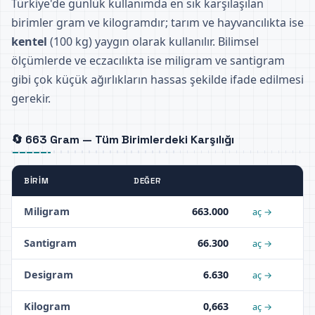
Türkiye'de günlük kullanımda en sık karşılaşılan
birimler gram ve kilogramdır; tarım ve hayvancılıkta ise
kentel
(100 kg) yaygın olarak kullanılır. Bilimsel
ölçümlerde ve eczacılıkta ise miligram ve santigram
gibi çok küçük ağırlıkların hassas şekilde ifade edilmesi
gerekir.
🔄 663 Gram — Tüm Birimlerdeki Karşılığı
BIRIM
DEĞER
Miligram
663.000
aç →
Santigram
66.300
aç →
Desigram
6.630
aç →
Kilogram
0,663
aç →