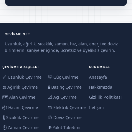
CEVIRME.NET
Uzunluk, ağırlık, sıcaklık, zaman, hız, alan, enerji ve döviz
birimlerini saniyeler içinde, ücretsiz ve üyeliksiz çevirin.
ÇEVIRME ARAÇLARI
KURUMSAL
📏 Uzunluk Çevirme
💡 Güç Çevirme
Anasayfa
⚖️ Ağırlık Çevirme
🧪 Basınç Çevirme
Hakkımızda
🗺️ Alan Çevirme
📐 Açı Çevirme
Gizlilik Politikası
📦 Hacim Çevirme
🔌 Elektrik Çevirme
İletişim
🌡️ Sıcaklık Çevirme
💱 Döviz Çevirme
⏱️ Zaman Çevirme
⛽ Yakıt Tüketimi