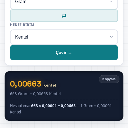
⇄
HEDEF BIRIM
Çevir →
Kopyala
0,00663
Kentel
663 Gram = 0,00663 Kentel
Hesaplama:
663 × 0,00001 = 0,00663
· 1 Gram = 0,00001
Kentel