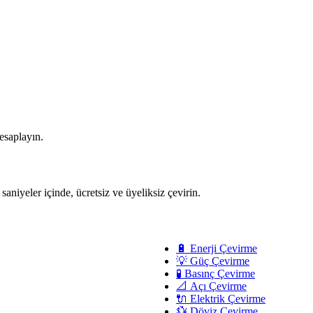
hesaplayın.
 saniyeler içinde, ücretsiz ve üyeliksiz çevirin.
🔋 Enerji Çevirme
💡 Güç Çevirme
🧪 Basınç Çevirme
📐 Açı Çevirme
🔌 Elektrik Çevirme
💱 Döviz Çevirme