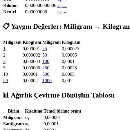
Kiloton
0,000000000006
aç →
Kentel
0,00000006
aç →
📋 Yaygın Değerler: Miligram → Kilogra
Miligram
Kilogram
Miligram
Kilogram
1
0,000001
25
0,000025
2
0,000002
50
0,00005
3
0,000003
100
0,0001
5
0,000005
250
0,00025
10
0,00001
500
0,0005
20
0,00002
1000
0,001
📊 Ağırlık Çevirme Dönüşüm Tablosu
Birim
Kısaltma
Temel birime oranı
Miligram
0,000001
mg
Santigram
0,00001
sg