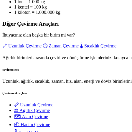
1 ton = 1.000 kg
1 kentel = 100 kg
1 kiloton = 1.000.000 kg
Diğer Çevirme Araçları
İhtiyacınız olan başka bir birim mi var?
📏 Uzunluk Çevirme
⏱️ Zaman Çevirme
🌡️ Sıcaklık Çevirme
Ağırlık birimleri arasında çeviri ve dönüştürme işlemlerinizi kolayca 
cevirme.net
Uzunluk, ağırlık, sıcaklık, zaman, hız, alan, enerji ve döviz birimlerini
Çevirme Araçları
📏 Uzunluk Çevirme
⚖️ Ağırlık Çevirme
🗺️ Alan Çevirme
📦 Hacim Çevirme