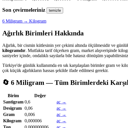
Son çevirmeleriniz
temizle
6 Miligram → Kilogram
Ağırlık Birimleri Hakkında
Ağırlık, bir cismin kütlesinin yer çekimi altında ölçülmesidir ve günlük
kilogramdır
. Mutfakta tarif ölçerken gram, market alışverişinde kilo
saniyeler içinde, ondalıklı sayılarla bile hatasız dönüşüm yapabilirsiniz
Türkiye'de günlük kullanımda en sık karşılaşılan birimler gram ve kil
çok küçük ağırlıkların hassas şekilde ifade edilmesi gerekir.
🔄 6 Miligram — Tüm Birimlerdeki Karşıl
Birim
Değer
Santigram
0,6
aç →
Desigram
0,06
aç →
Gram
0,006
aç →
Kilogram
0,000006
aç →
Ton
0,000000006
aç →