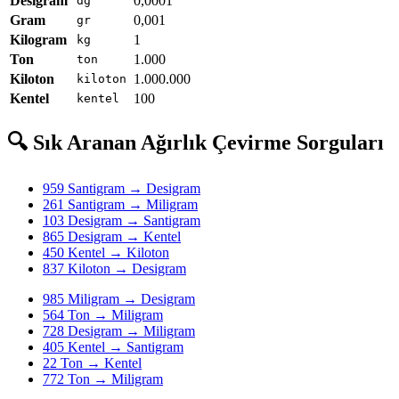
Desigram
0,0001
dg
Gram
0,001
gr
Kilogram
1
kg
Ton
1.000
ton
Kiloton
1.000.000
kiloton
Kentel
100
kentel
🔍 Sık Aranan Ağırlık Çevirme Sorguları
959 Santigram → Desigram
261 Santigram → Miligram
103 Desigram → Santigram
865 Desigram → Kentel
450 Kentel → Kiloton
837 Kiloton → Desigram
985 Miligram → Desigram
564 Ton → Miligram
728 Desigram → Miligram
405 Kentel → Santigram
22 Ton → Kentel
772 Ton → Miligram