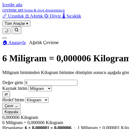
İçeriğe atla
cevirme.net
birim & ölçü dönüştürücü
📏 Uzunluk
⚖️ Ağırlık
💱 Döviz
🌡️ Sıcaklık
Tüm Araçlar
▾
🌙
🏠 Anasayfa
›
Ağırlık Çevirme
6 Miligram = 0,000006 Kilogra
Miligram biriminden Kilogram birimine dönüşüm sonucu aşağıda göste
Değer girin
Kaynak birim
⇄
Hedef birim
Çevir →
Kopyala
0,000006
Kilogram
6 Miligram = 0,000006 Kilogram
Hesaplama:
6 × 0,000001 = 0,000006
· 1 Miligram = 0,000001 Kil