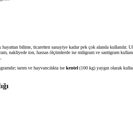
 hayattan bilime, ticaretten sanayiye kadar pek çok alanda kullanılır. Ul
gram, nakliyede ton, hassas ölçümlerde ise miligram ve santigram kullan
.
ogramdır; tarım ve hayvancılıkta ise
kentel
(100 kg) yaygın olarak kullan
ığı