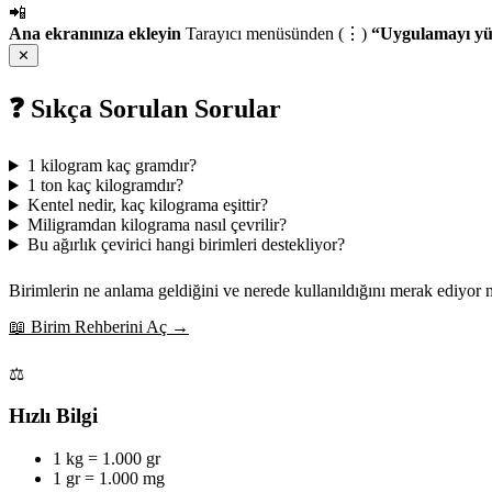
📲
Ana ekranınıza ekleyin
Tarayıcı menüsünden (⋮)
“Uygulamayı yü
✕
❓ Sıkça Sorulan Sorular
1 kilogram kaç gramdır?
1 ton kaç kilogramdır?
Kentel nedir, kaç kilograma eşittir?
Miligramdan kilograma nasıl çevrilir?
Bu ağırlık çevirici hangi birimleri destekliyor?
Birimlerin ne anlama geldiğini ve nerede kullanıldığını merak ediyor
📖 Birim Rehberini Aç →
⚖️
Hızlı Bilgi
1 kg = 1.000 gr
1 gr = 1.000 mg