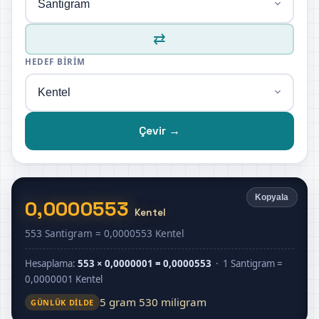
⇄
HEDEF BIRIM
Çevir →
Kopyala
0,0000553
Kentel
553 Santigram = 0,0000553 Kentel
Hesaplama:
553 × 0,0000001 = 0,0000553
· 1 Santigram =
0,0000001 Kentel
5 gram 530 miligram
GÜNLÜK DILDE