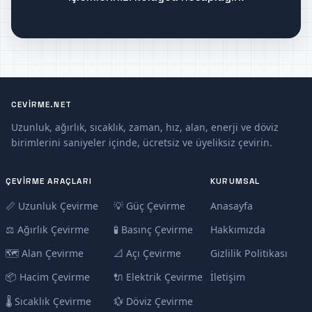
CEVIRME.NET
Uzunluk, ağırlık, sıcaklık, zaman, hız, alan, enerji ve döviz
birimlerini saniyeler içinde, ücretsiz ve üyeliksiz çevirin.
ÇEVIRME ARAÇLARI
KURUMSAL
📏 Uzunluk Çevirme
💡 Güç Çevirme
Anasayfa
⚖️ Ağırlık Çevirme
🧪 Basınç Çevirme
Hakkımızda
🗺️ Alan Çevirme
📐 Açı Çevirme
Gizlilik Politikası
📦 Hacim Çevirme
🔌 Elektrik Çevirme
İletişim
🌡️ Sıcaklık Çevirme
💱 Döviz Çevirme