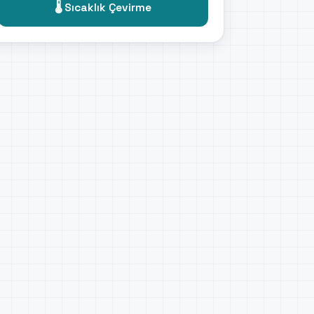
🌡️ Sıcaklık Çevirme