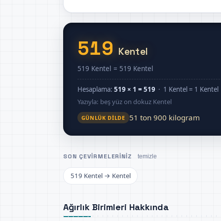
519
Kentel
519 Kentel = 519 Kentel
Hesaplama:
519 × 1 = 519
· 1 Kentel = 1 Kentel
Yazıyla: beş yüz on dokuz Kentel
51 ton 900 kilogram
GÜNLÜK DILDE
SON ÇEVIRMELERINIZ
temizle
519 Kentel → Kentel
Ağırlık Birimleri Hakkında