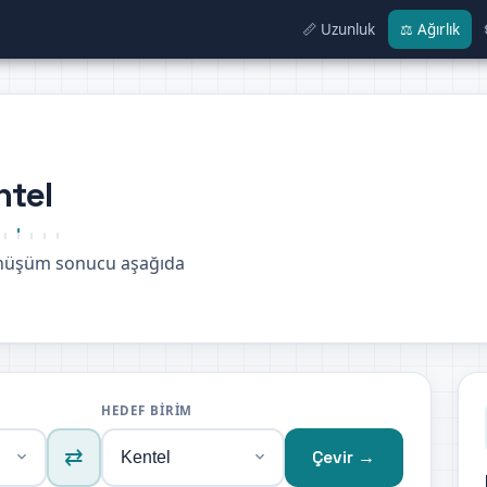
📏 Uzunluk
⚖️ Ağırlık
ntel
önüşüm sonucu aşağıda
HEDEF BIRIM
⇄
Çevir →