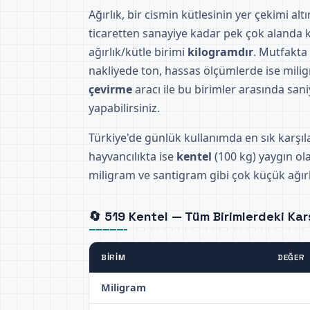
Ağırlık, bir cismin kütlesinin yer çekimi al
ticaretten sanayiye kadar pek çok alanda ku
ağırlık/kütle birimi
kilogramdır
. Mutfakta
nakliyede ton, hassas ölçümlerde ise milig
çevirme
aracı ile bu birimler arasında sani
yapabilirsiniz.
Türkiye'de günlük kullanımda en sık karşıl
hayvancılıkta ise
kentel
(100 kg) yaygın ola
miligram ve santigram gibi çok küçük ağırlı
🔄 519 Kentel — Tüm Birimlerdeki Karş
BIRIM
DEĞER
Miligram