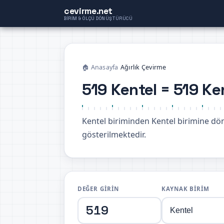
cevirme.net
BIRIM & ÖLÇÜ DÖNÜŞTÜRÜCÜ
🏠 Anasayfa
›
Ağırlık Çevirme
519 Kentel = 519 Ke
Kentel biriminden Kentel birimine d
gösterilmektedir.
DEĞER GIRIN
KAYNAK BIRIM