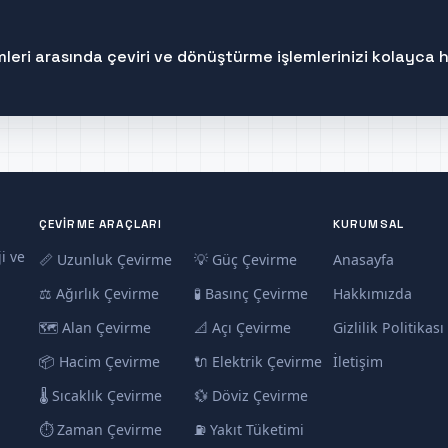
rimleri arasında çeviri ve dönüştürme işlemlerinizi kolayca 
ÇEVIRME ARAÇLARI
KURUMSAL
i ve
📏 Uzunluk Çevirme
💡 Güç Çevirme
Anasayfa
⚖️ Ağırlık Çevirme
🧪 Basınç Çevirme
Hakkımızda
🗺️ Alan Çevirme
📐 Açı Çevirme
Gizlilik Politikası
📦 Hacim Çevirme
🔌 Elektrik Çevirme
İletişim
🌡️ Sıcaklık Çevirme
💱 Döviz Çevirme
⏱️ Zaman Çevirme
⛽ Yakıt Tüketimi