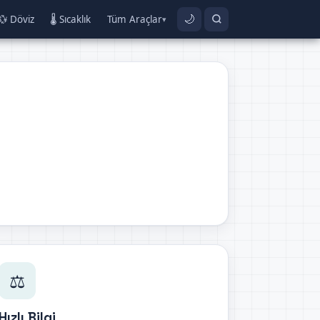
💱 Döviz
🌡️ Sıcaklık
Tüm Araçlar
🌙
▾
⚖️
Hızlı Bilgi