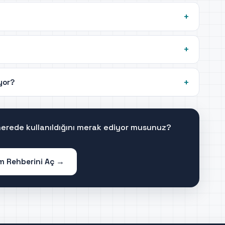
iyor?
 nerede kullanıldığını merak ediyor musunuz?
im Rehberini Aç →