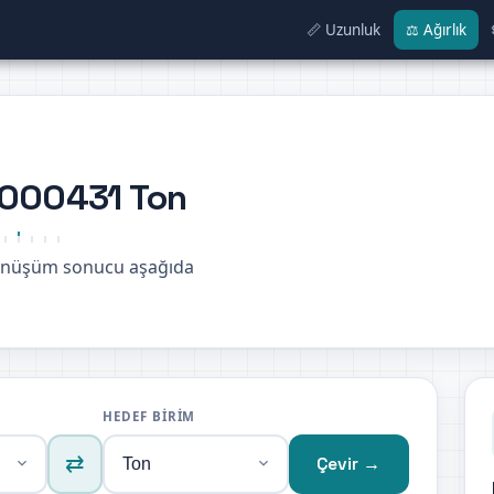
📏 Uzunluk
⚖️ Ağırlık
0000431 Ton
dönüşüm sonucu aşağıda
HEDEF BIRIM
⇄
Çevir →