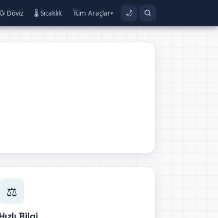
💱 Döviz
🌡️ Sıcaklık
Tüm Araçlar
🌙
▾
⚖️
Hızlı Bilgi