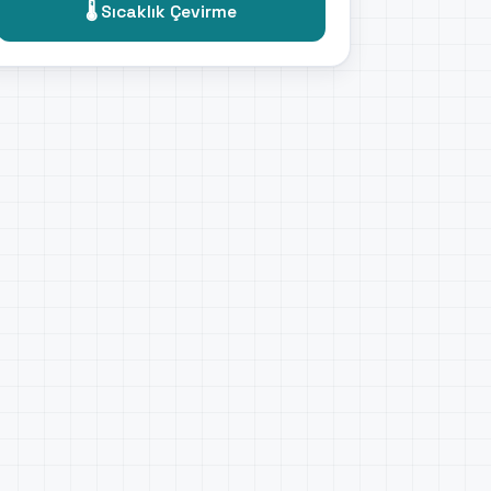
🌡️ Sıcaklık Çevirme