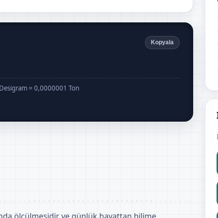
Kopyala
Desigram = 0,0000001 Ton
tında ölçülmesidir ve günlük hayattan bilime,