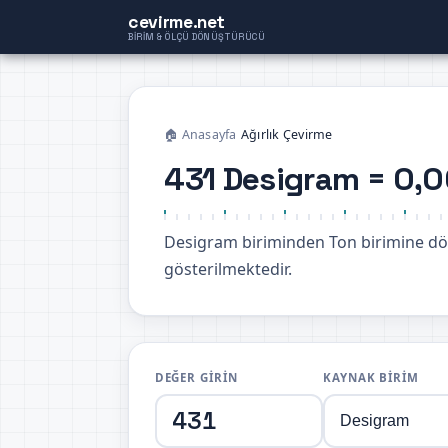
cevirme.net
BIRIM & ÖLÇÜ DÖNÜŞTÜRÜCÜ
🏠 Anasayfa
›
Ağırlık Çevirme
431 Desigram = 0,
Desigram biriminden Ton birimine 
gösterilmektedir.
DEĞER GIRIN
KAYNAK BIRIM