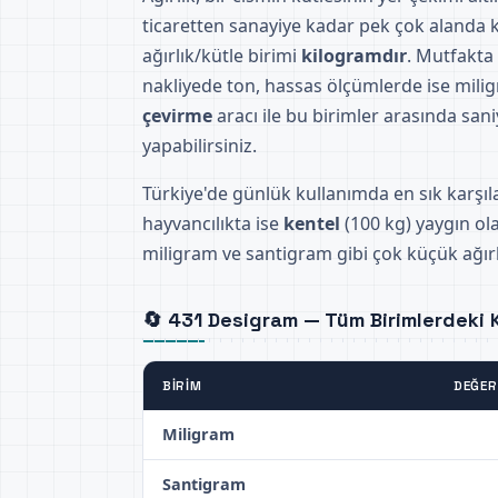
ticaretten sanayiye kadar pek çok alanda ku
ağırlık/kütle birimi
kilogramdır
. Mutfakta
nakliyede ton, hassas ölçümlerde ise milig
çevirme
aracı ile bu birimler arasında sani
yapabilirsiniz.
Türkiye'de günlük kullanımda en sık karşıl
hayvancılıkta ise
kentel
(100 kg) yaygın ola
miligram ve santigram gibi çok küçük ağırlı
🔄 431 Desigram — Tüm Birimlerdeki K
BIRIM
DEĞER
Miligram
Santigram