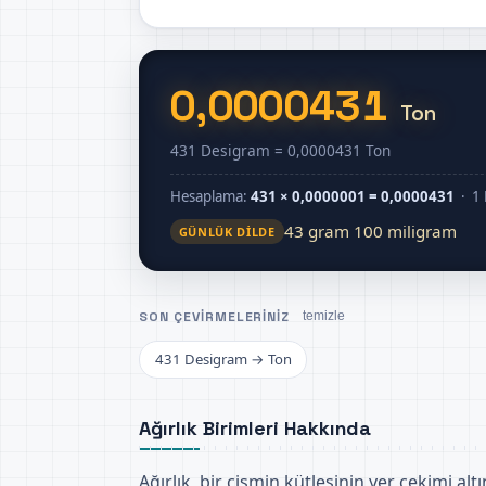
0,0000431
Ton
431 Desigram = 0,0000431 Ton
Hesaplama:
431 × 0,0000001 = 0,0000431
· 1 
43 gram 100 miligram
GÜNLÜK DILDE
SON ÇEVIRMELERINIZ
temizle
431 Desigram → Ton
Ağırlık Birimleri Hakkında
Ağırlık, bir cismin kütlesinin yer çekimi al