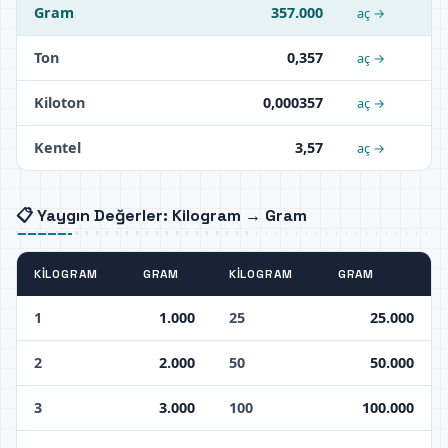
Gram
357.000
aç →
Ton
0,357
aç →
Kiloton
0,000357
aç →
Kentel
3,57
aç →
📋 Yaygın Değerler: Kilogram → Gram
KILOGRAM
GRAM
KILOGRAM
GRAM
1
1.000
25
25.000
2
2.000
50
50.000
3
3.000
100
100.000