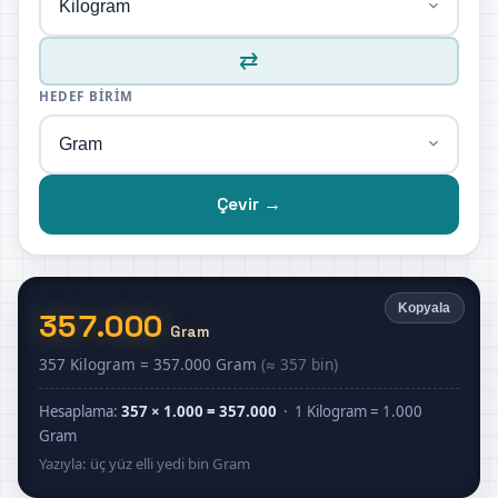
⇄
HEDEF BIRIM
Çevir →
Kopyala
357.000
Gram
357 Kilogram = 357.000 Gram
(≈ 357 bin)
Hesaplama:
357 × 1.000 = 357.000
· 1 Kilogram = 1.000
Gram
Yazıyla: üç yüz elli yedi bin Gram