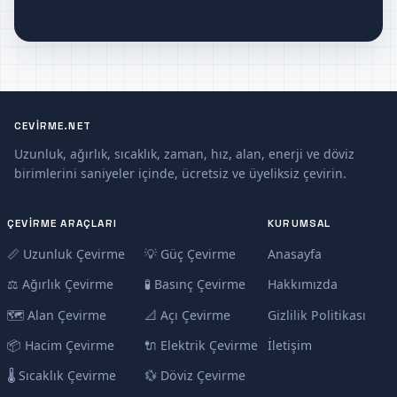
CEVIRME.NET
Uzunluk, ağırlık, sıcaklık, zaman, hız, alan, enerji ve döviz
birimlerini saniyeler içinde, ücretsiz ve üyeliksiz çevirin.
ÇEVIRME ARAÇLARI
KURUMSAL
📏 Uzunluk Çevirme
💡 Güç Çevirme
Anasayfa
⚖️ Ağırlık Çevirme
🧪 Basınç Çevirme
Hakkımızda
🗺️ Alan Çevirme
📐 Açı Çevirme
Gizlilik Politikası
📦 Hacim Çevirme
🔌 Elektrik Çevirme
İletişim
🌡️ Sıcaklık Çevirme
💱 Döviz Çevirme