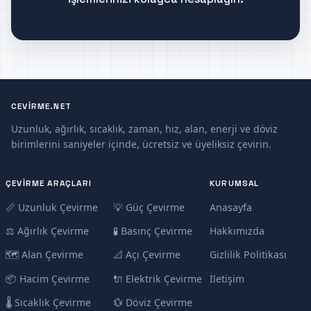
CEVIRME.NET
Uzunluk, ağırlık, sıcaklık, zaman, hız, alan, enerji ve döviz
birimlerini saniyeler içinde, ücretsiz ve üyeliksiz çevirin.
ÇEVIRME ARAÇLARI
KURUMSAL
📏 Uzunluk Çevirme
💡 Güç Çevirme
Anasayfa
⚖️ Ağırlık Çevirme
🧪 Basınç Çevirme
Hakkımızda
🗺️ Alan Çevirme
📐 Açı Çevirme
Gizlilik Politikası
📦 Hacim Çevirme
🔌 Elektrik Çevirme
İletişim
🌡️ Sıcaklık Çevirme
💱 Döviz Çevirme