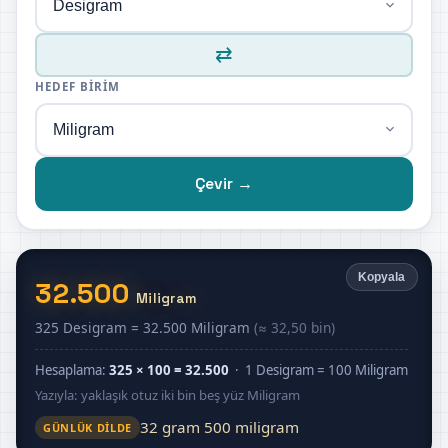
⇄
HEDEF BIRIM
Çevir →
Kopyala
32.500
Miligram
325 Desigram = 32.500 Miligram
(≈ 32,50 bin)
Hesaplama:
325 × 100 = 32.500
· 1 Desigram = 100 Miligram
Yazıyla: yaklaşık otuz iki bin beş yüz Miligram
32 gram 500 miligram
GÜNLÜK DILDE