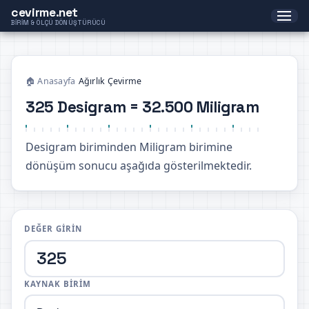
cevirme.net
BIRIM & ÖLÇÜ DÖNÜŞTÜRÜCÜ
🏠 Anasayfa
›
Ağırlık Çevirme
325 Desigram = 32.500 Miligram
Desigram biriminden Miligram birimine
dönüşüm sonucu aşağıda gösterilmektedir.
DEĞER GIRIN
KAYNAK BIRIM