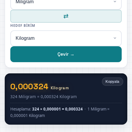
⇄
HEDEF BIRIM
Çevir →
Kopyala
0,000324
Kilogram
324 Miligram = 0,000324 Kilogram
Hesaplama:
324 × 0,000001 = 0,000324
· 1 Miligram =
0,000001 Kilogram