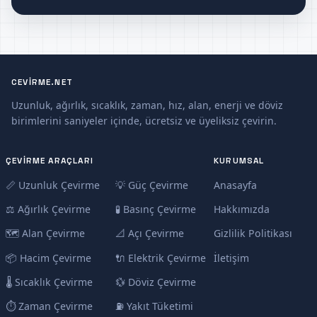
CEVIRME.NET
Uzunluk, ağırlık, sıcaklık, zaman, hız, alan, enerji ve döviz
birimlerini saniyeler içinde, ücretsiz ve üyeliksiz çevirin.
ÇEVIRME ARAÇLARI
KURUMSAL
📏 Uzunluk Çevirme
💡 Güç Çevirme
Anasayfa
⚖️ Ağırlık Çevirme
🧪 Basınç Çevirme
Hakkımızda
🗺️ Alan Çevirme
📐 Açı Çevirme
Gizlilik Politikası
📦 Hacim Çevirme
🔌 Elektrik Çevirme
İletişim
🌡️ Sıcaklık Çevirme
💱 Döviz Çevirme
⏱️ Zaman Çevirme
⛽ Yakıt Tüketimi