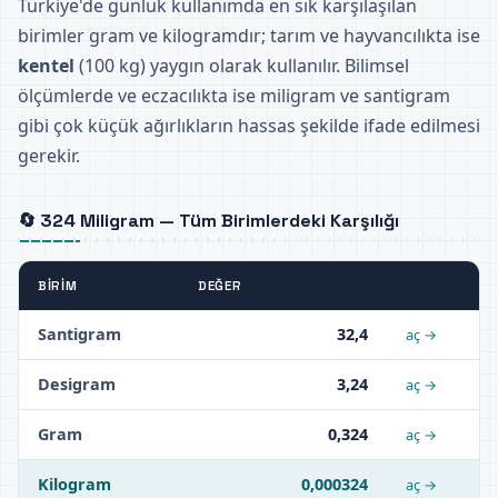
Türkiye'de günlük kullanımda en sık karşılaşılan
birimler gram ve kilogramdır; tarım ve hayvancılıkta ise
kentel
(100 kg) yaygın olarak kullanılır. Bilimsel
ölçümlerde ve eczacılıkta ise miligram ve santigram
gibi çok küçük ağırlıkların hassas şekilde ifade edilmesi
gerekir.
🔄 324 Miligram — Tüm Birimlerdeki Karşılığı
BIRIM
DEĞER
Santigram
32,4
aç →
Desigram
3,24
aç →
Gram
0,324
aç →
Kilogram
0,000324
aç →