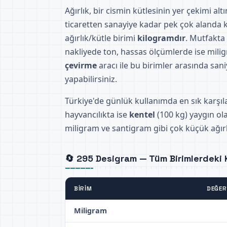
Ağırlık, bir cismin kütlesinin yer çekimi al
ticaretten sanayiye kadar pek çok alanda ku
ağırlık/kütle birimi
kilogramdır
. Mutfakta
nakliyede ton, hassas ölçümlerde ise milig
çevirme
aracı ile bu birimler arasında sani
yapabilirsiniz.
Türkiye'de günlük kullanımda en sık karşıl
hayvancılıkta ise
kentel
(100 kg) yaygın ola
miligram ve santigram gibi çok küçük ağırlı
🔄 295 Desigram — Tüm Birimlerdeki K
BIRIM
DEĞER
Miligram