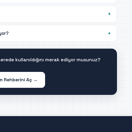
iyor?
 nerede kullanıldığını merak ediyor musunuz?
im Rehberini Aç →