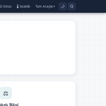
💱 Döviz
🌡️ Sıcaklık
Tüm Araçlar
🌙
▾
⚖️
Hızlı Bilgi