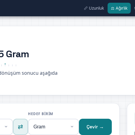
📏 Uzunluk
⚖️ Ağırlık
,5 Gram
 dönüşüm sonucu aşağıda
HEDEF BIRIM
⇄
Çevir →