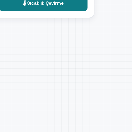
🌡️ Sıcaklık Çevirme