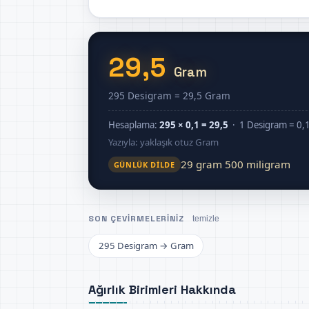
29,5
Gram
295 Desigram = 29,5 Gram
Hesaplama:
295 × 0,1 = 29,5
· 1 Desigram = 0,
Yazıyla: yaklaşık otuz Gram
29 gram 500 miligram
GÜNLÜK DILDE
SON ÇEVIRMELERINIZ
temizle
295 Desigram → Gram
Ağırlık Birimleri Hakkında