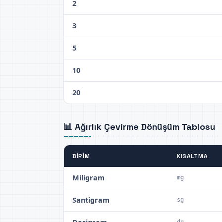
2
3
5
10
20
📊 Ağırlık Çevirme Dönüşüm Tablosu
BIRIM
KISALTMA
Miligram
mg
Santigram
sg
dg