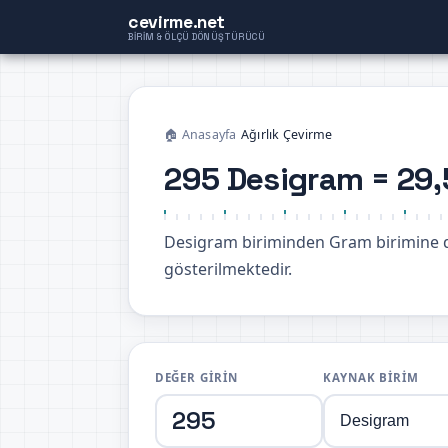
cevirme.net
BIRIM & ÖLÇÜ DÖNÜŞTÜRÜCÜ
🏠 Anasayfa
›
Ağırlık Çevirme
295 Desigram = 29
Desigram biriminden Gram birimine
gösterilmektedir.
DEĞER GIRIN
KAYNAK BIRIM