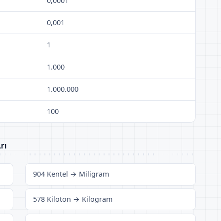
0,0001
0,001
1
1.000
1.000.000
100
rı
904 Kentel → Miligram
578 Kiloton → Kilogram