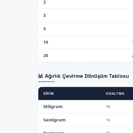
2
3
5
10
20
📊 Ağırlık Çevirme Dönüşüm Tablosu
BIRIM
KISALTMA
Miligram
mg
Santigram
sg
dg