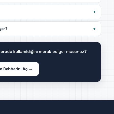
iyor?
 nerede kullanıldığını merak ediyor musunuz?
im Rehberini Aç →