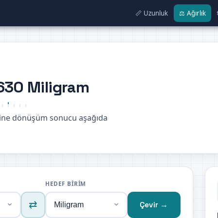
📏 Uzunluk
⚖️ Ağırlık
630 Miligram
mine dönüşüm sonucu aşağıda
HEDEF BIRIM
⇄
Çevir →