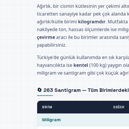
Ağırlık, bir cismin kütlesinin yer çekimi al
ticaretten sanayiye kadar pek çok alanda ku
ağırlık/kütle birimi
kilogramdır
. Mutfakta
nakliyede ton, hassas ölçümlerde ise milig
çevirme
aracı ile bu birimler arasında sani
yapabilirsiniz.
Türkiye'de günlük kullanımda en sık karşıl
hayvancılıkta ise
kentel
(100 kg) yaygın ola
miligram ve santigram gibi çok küçük ağırlı
🔄 263 Santigram — Tüm Birimlerdeki 
BIRIM
DEĞER
Miligram