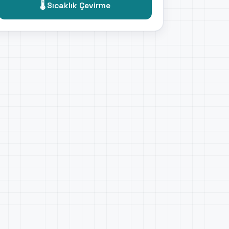
🌡️ Sıcaklık Çevirme