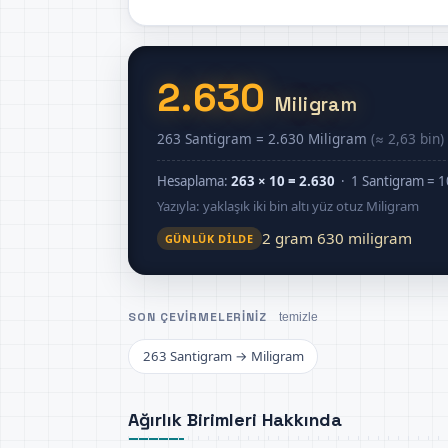
2.630
Miligram
263 Santigram = 2.630 Miligram
(≈ 2,63 bin)
Hesaplama:
263 × 10 = 2.630
· 1 Santigram = 1
Yazıyla: yaklaşık iki bin altı yüz otuz Miligram
2 gram 630 miligram
GÜNLÜK DILDE
SON ÇEVIRMELERINIZ
temizle
263 Santigram → Miligram
Ağırlık Birimleri Hakkında