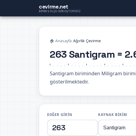
cevirme.net
BIRIM & ÖLÇÜ DÖNÜŞTÜRÜCÜ
🏠 Anasayfa
›
Ağırlık Çevirme
263 Santigram = 2.
Santigram biriminden Miligram biri
gösterilmektedir.
DEĞER GIRIN
KAYNAK BIRIM