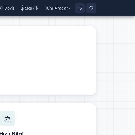
💱 Döviz
🌡️ Sıcaklık
Tüm Araçlar
🌙
▾
⚖️
Hızlı Bilgi