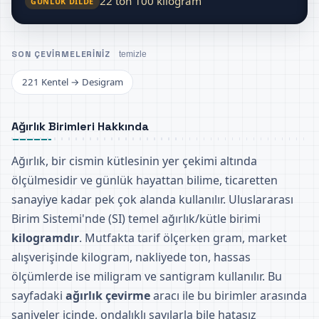
22 ton 100 kilogram
GÜNLÜK DILDE
SON ÇEVIRMELERINIZ
temizle
221 Kentel → Desigram
Ağırlık Birimleri Hakkında
Ağırlık, bir cismin kütlesinin yer çekimi altında
ölçülmesidir ve günlük hayattan bilime, ticaretten
sanayiye kadar pek çok alanda kullanılır. Uluslararası
Birim Sistemi'nde (SI) temel ağırlık/kütle birimi
kilogramdır
. Mutfakta tarif ölçerken gram, market
alışverişinde kilogram, nakliyede ton, hassas
ölçümlerde ise miligram ve santigram kullanılır. Bu
sayfadaki
ağırlık çevirme
aracı ile bu birimler arasında
saniyeler içinde, ondalıklı sayılarla bile hatasız