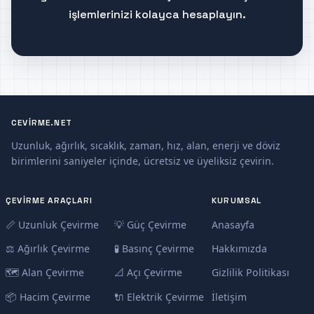
işlemlerinizi kolayca hesaplayın.
CEVIRME.NET
Uzunluk, ağırlık, sıcaklık, zaman, hız, alan, enerji ve döviz
birimlerini saniyeler içinde, ücretsiz ve üyeliksiz çevirin.
ÇEVIRME ARAÇLARI
KURUMSAL
📏 Uzunluk Çevirme
💡 Güç Çevirme
Anasayfa
⚖️ Ağırlık Çevirme
🧪 Basınç Çevirme
Hakkımızda
🗺️ Alan Çevirme
📐 Açı Çevirme
Gizlilik Politikası
📦 Hacim Çevirme
🔌 Elektrik Çevirme
İletişim