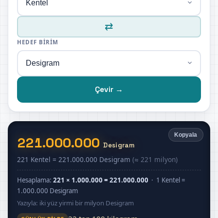
⇄
HEDEF BIRIM
Çevir →
Kopyala
221.000.000
Desigram
221 Kentel = 221.000.000 Desigram
(≈ 221 milyon)
Hesaplama:
221 × 1.000.000 = 221.000.000
· 1 Kentel =
1.000.000 Desigram
Yazıyla: iki yüz yirmi bir milyon Desigram