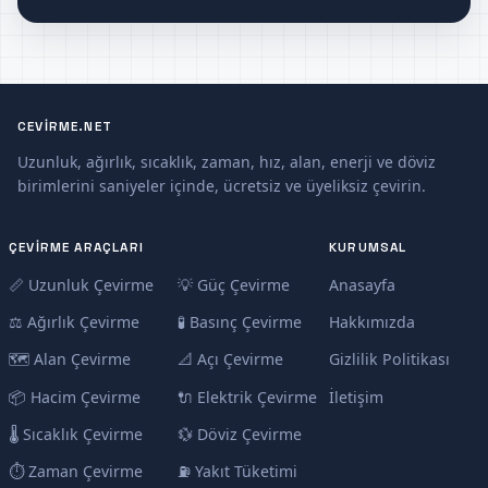
CEVIRME.NET
Uzunluk, ağırlık, sıcaklık, zaman, hız, alan, enerji ve döviz
birimlerini saniyeler içinde, ücretsiz ve üyeliksiz çevirin.
ÇEVIRME ARAÇLARI
KURUMSAL
📏 Uzunluk Çevirme
💡 Güç Çevirme
Anasayfa
⚖️ Ağırlık Çevirme
🧪 Basınç Çevirme
Hakkımızda
🗺️ Alan Çevirme
📐 Açı Çevirme
Gizlilik Politikası
📦 Hacim Çevirme
🔌 Elektrik Çevirme
İletişim
🌡️ Sıcaklık Çevirme
💱 Döviz Çevirme
⏱️ Zaman Çevirme
⛽ Yakıt Tüketimi