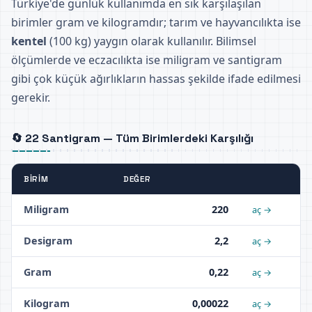
Türkiye'de günlük kullanımda en sık karşılaşılan
birimler gram ve kilogramdır; tarım ve hayvancılıkta ise
kentel
(100 kg) yaygın olarak kullanılır. Bilimsel
ölçümlerde ve eczacılıkta ise miligram ve santigram
gibi çok küçük ağırlıkların hassas şekilde ifade edilmesi
gerekir.
🔄 22 Santigram — Tüm Birimlerdeki Karşılığı
BIRIM
DEĞER
Miligram
220
aç →
Desigram
2,2
aç →
Gram
0,22
aç →
Kilogram
0,00022
aç →