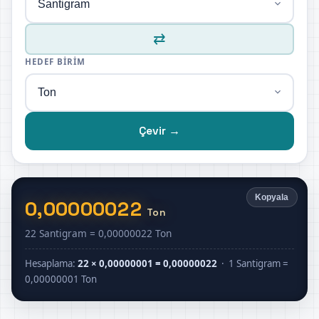
⇄
HEDEF BIRIM
Çevir →
Kopyala
0,00000022
Ton
22 Santigram = 0,00000022 Ton
Hesaplama:
22 × 0,00000001 = 0,00000022
· 1 Santigram =
0,00000001 Ton