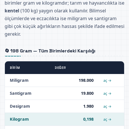
birimler gram ve kilogramdır; tarım ve hayvancılıkta ise
kentel
(100 kg) yaygın olarak kullanılır. Bilimsel
ölçümlerde ve eczacılıkta ise miligram ve santigram
gibi çok küçük ağırlıkların hassas şekilde ifade edilmesi
gerekir.
🔄 198 Gram — Tüm Birimlerdeki Karşılığı
BIRIM
DEĞER
Miligram
198.000
aç →
Santigram
19.800
aç →
Desigram
1.980
aç →
Kilogram
0,198
aç →