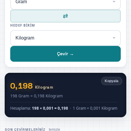
⇄
HEDEF BIRIM
Çevir →
Kopyala
0,198
Kilogram
198 Gram = 0,198 Kilogram
Hesaplama:
198 × 0,001 = 0,198
· 1 Gram = 0,001 Kilogram
SON ÇEVIRMELERINIZ
temizle