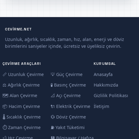
CEVIRME.NET
Uzunluk, ağırlık, sıcaklık, zaman, hız, alan, enerji ve döviz
birimlerini saniyeler içinde, ücretsiz ve üyeliksiz çevirin.
ÇEVIRME ARAÇLARI
KURUMSAL
📏 Uzunluk Çevirme
💡 Güç Çevirme
Anasayfa
⚖️ Ağırlık Çevirme
🧪 Basınç Çevirme
Hakkımızda
🗺️ Alan Çevirme
📐 Açı Çevirme
Gizlilik Politikası
📦 Hacim Çevirme
🔌 Elektrik Çevirme
İletişim
🌡️ Sıcaklık Çevirme
💱 Döviz Çevirme
⏱️ Zaman Çevirme
⛽ Yakıt Tüketimi
💨 Hız Çevirme
💾 Bilgisayar / Hafıza