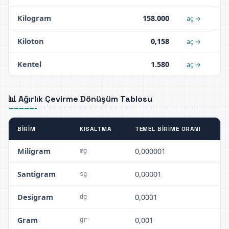
Kilogram
158.000
aç →
Kiloton
0,158
aç →
Kentel
1.580
aç →
📊 Ağırlık Çevirme Dönüşüm Tablosu
BIRIM
KISALTMA
TEMEL BIRIME ORANI
Miligram
0,000001
mg
Santigram
0,00001
sg
Desigram
0,0001
dg
Gram
0,001
gr