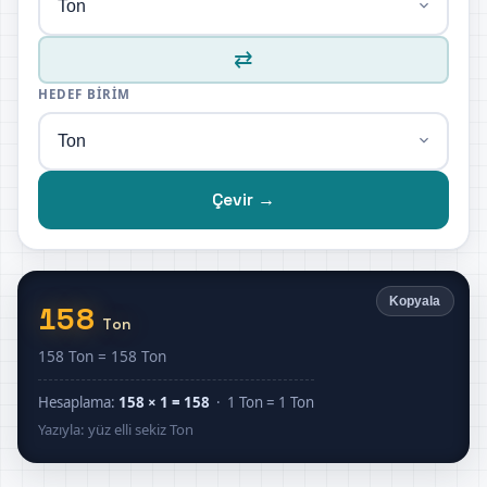
⇄
HEDEF BIRIM
Çevir →
Kopyala
158
Ton
158 Ton = 158 Ton
Hesaplama:
158 × 1 = 158
· 1 Ton = 1 Ton
Yazıyla: yüz elli sekiz Ton