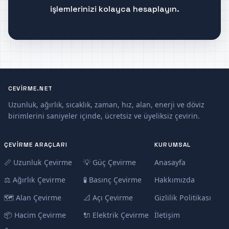
işlemlerinizi kolayca hesaplayın.
CEVIRME.NET
Uzunluk, ağırlık, sıcaklık, zaman, hız, alan, enerji ve döviz
birimlerini saniyeler içinde, ücretsiz ve üyeliksiz çevirin.
ÇEVIRME ARAÇLARI
KURUMSAL
📏 Uzunluk Çevirme
💡 Güç Çevirme
Anasayfa
⚖️ Ağırlık Çevirme
🧪 Basınç Çevirme
Hakkımızda
🗺️ Alan Çevirme
📐 Açı Çevirme
Gizlilik Politikası
📦 Hacim Çevirme
🔌 Elektrik Çevirme
İletişim