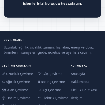
işlemlerinizi kolayca hesaplayın.
CEVIRME.NET
Uzunluk, ağırlık, sıcaklık, zaman, hız, alan, enerji ve döviz
birimlerini saniyeler içinde, ücretsiz ve üyeliksiz çevirin.
ÇEVIRME ARAÇLARI
KURUMSAL
📏 Uzunluk Çevirme
💡 Güç Çevirme
Anasayfa
⚖️ Ağırlık Çevirme
🧪 Basınç Çevirme
Hakkımızda
🗺️ Alan Çevirme
📐 Açı Çevirme
Gizlilik Politikası
📦 Hacim Çevirme
🔌 Elektrik Çevirme
İletişim